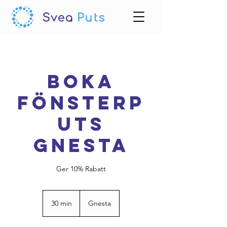
Boka
Fönsterp
uts
Gnesta
Ger 10% Rabatt
30 min
3
Gnesta
0
m