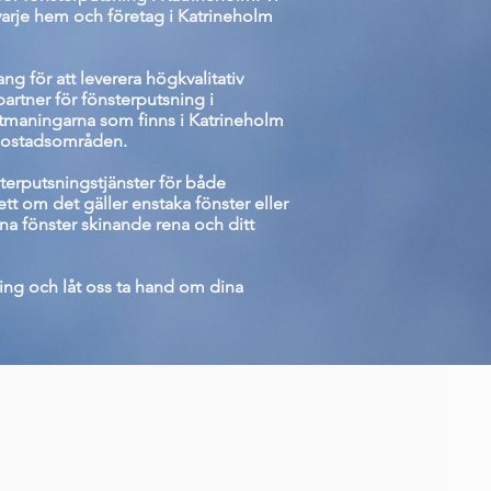
l varje hem och företag i Katrineholm
g för att leverera högkvalitativ
artner för fönsterputsning i
utmaningarna som finns i Katrineholm
bostadsområden.
sterputsningstjänster för både
tt om det gäller enstaka fönster eller
ina fönster skinande rena och ditt
ning och låt oss ta hand om dina