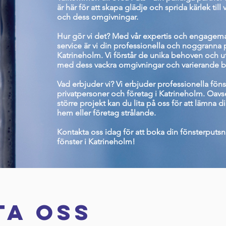
är här för att skapa glädje och sprida kärlek til
och dess omgivningar.
Hur gör vi det? Med vår expertis och engageman
service är vi din professionella och noggranna p
Katrineholm. Vi förstår de unika behoven och 
med dess vackra omgivningar och varierande 
Vad erbjuder vi? Vi erbjuder professionella fön
privatpersoner och företag i Katrineholm. Oavse
större projekt kan du lita på oss för att lämna d
hem eller företag strålande.
Kontakta oss idag för att boka din fönsterputs
fönster i Katrineholm!
ta oss