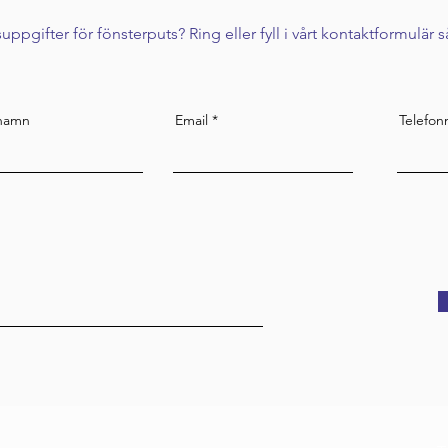
isuppgifter för fönsterputs? Ring eller fyll i vårt kontaktformulär 
rnamn
Email
Telefo