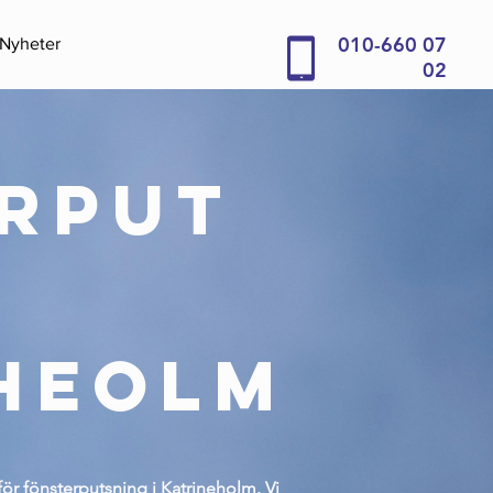
010-660 07
Nyheter
02
rput
heolm
 för fönsterputsning i Katrineholm. Vi