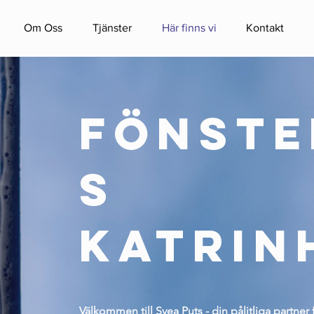
Om Oss
Tjänster
Här finns vi
Kontakt
fönste
s
katrin
Välkommen till Svea Puts - din pålitliga partner